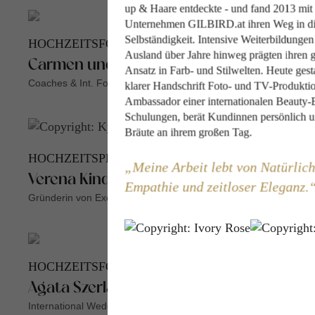
up & Haare entdeckte - und fand 2013 mit
Unternehmen GILBIRD.at ihren Weg in d
Selbständigkeit. Intensive Weiterbildungen
HOCHZEITSFOTOGRAFEN
Ausland über Jahre hinweg prägten ihren g
Carmen und Ingo Leitner
Ansatz in Farb- und Stilwelten. Heute gesta
Coaches & Int. Fotografen
klarer Handschrift Foto- und TV-Produktio
Ambassador einer internationalen Beauty-B
Schulungen, berät Kundinnen persönlich un
Bräute an ihrem großen Tag.
HOCHZEITSPLANERIN
Meine Arbeit lebt von Natürlich
Verena Kindermann
Empathie und zeitloser Eleganz.
Gründerin von Exclusive Weddings Austria
HOCHZEITSFOTOGRAFIN
Agata Szerlag
International Wedding Photographer