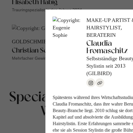
Elisabeth Habig
Trauringspezialist:in des Jahres 2024
MAKE-UP ARTIST 
HAIRSTYLIST,
BERATERIN
GOLDSCHMIEDE-MEISTER
Claudia
Fromaschitz
Christian Sommer
Selbstständige Beaut
Mehrfacher Gewinner des AWA
Stylistin seit 2013
(GILBIRD)
Special: Elopement
Spätestens während ihres Wirtschaftsstudi
Claudia Fromaschitz, dass ihre wahre Beru
Wedding
Beauty-Branche liegt. 2010 schlug sie dort
Kapitel auf und absolvierte die Ausbildung
Hairstylistin. Erste Erfahrungen sammelte 
ehe sie als Session Stylistin die große Bü