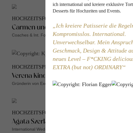
ich international und kreiere exklusive Tor
Desserts für Hochzeiten und Events.
HOCHZEITSFOTOGRAFEN
Ich kreiere Patisserie die Regel
Carmen und Ingo Leitner
Kompromisslos. International.
Coaches & Int. Fotografen
Unverwechselbar. Mein Anspruc
Geschmack, Design & Attitude au
neues Level – F*CKING deliciou
EXTRA (but not) ORDINARY
HOCHZEITSPLANERIN
Verena Kindermann
Gründerin von Exclusive Weddings Austria
HOCHZEITSFOTOGRAFIN
Agata Szerlag
International Wedding Photographer