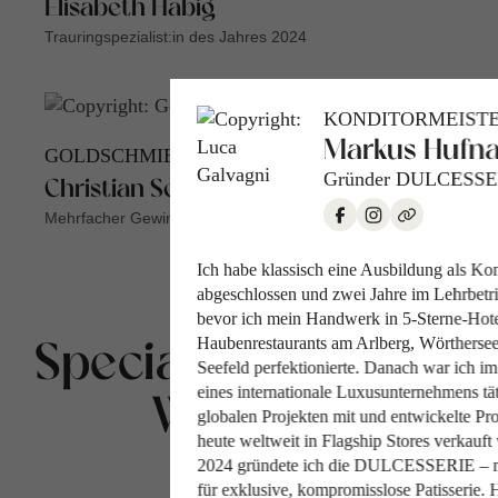
Elisabeth Habig
Trauringspezialist:in des Jahres 2024
KONDITORMEIST
Markus Hufna
GOLDSCHMIEDE-MEISTER
Gründer DULCESSE
Christian Sommer
Mehrfacher Gewinner des AWA
Ich habe klassisch eine Ausbildung als Ko
abgeschlossen und zwei Jahre im Lehrbetri
bevor ich mein Handwerk in 5-Sterne-Hot
Haubenrestaurants am Arlberg, Wörthersee
Special: Elopement
Seefeld perfektionierte. Danach war ich im
eines internationale Luxusunternehmens tät
Wedding
globalen Projekten mit und entwickelte Pro
heute weltweit in Flagship Stores verkauft
2024 gründete ich die DULCESSERIE – 
für exklusive, kompromisslose Patisserie. 