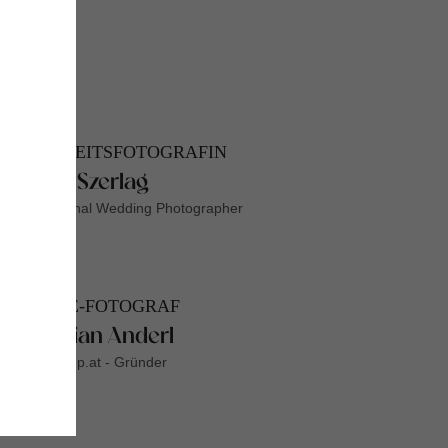
HOCHZEITSFOTOGRAFIN
Agata Szerlag
International Wedding Photographer
PEOPLE-FOTOGRAF
Christian Anderl
Shootcamp.at - Gründer