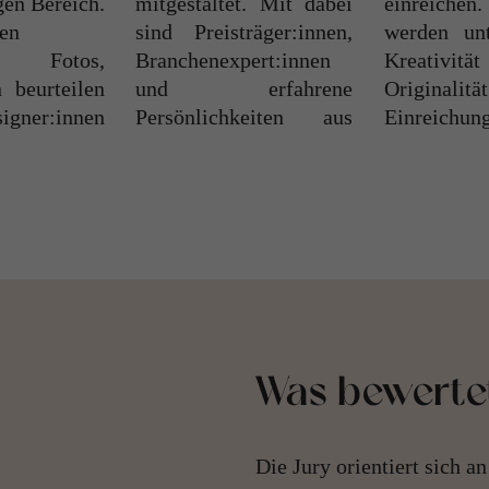
gen Bereich.
mitgestaltet. Mit dabei
einreichen. Bewertet
nen
sind Preisträger:innen,
werden unter anderem
n Fotos,
Branchenexpert:innen
Kreativität und
n beurteilen
und erfahrene
Originalität der
igner:innen
Persönlichkeiten aus
Einreichun
Was bewerte
Die Jury orientiert sich a