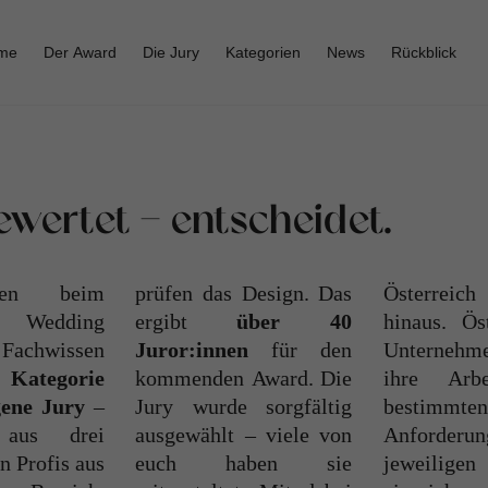
me
Der
Award
Die
Jury
Kategorien
News
Rückblick
ewertet - entscheidet.
zen beim
prüfen das Design. Das
Österreich
 Wedding
ergibt
über 40
hinaus. Öst
Fachwissen
Juror:innen
für den
Unternehmen können
 Kategorie
kommenden Award. Die
ihre Arbeiten unter
igene Jury
–
Jury wurde sorgfältig
bestimmten
 aus drei
ausgewählt – viele von
Anforderungen in der
n Profis aus
euch haben sie
jeweiligen Kategorie