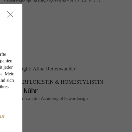
Selbstständige Beauty-Stylistin seit 2013 (GILBIRD)
rfte
Spanien
t jeder
ös. Mein
und sich
MEISTERFLORISTIN & HOMESTYLISTIN
ihres
Evelyn Kühr
Ausbildnerin an der Academy of flowerdesign
our