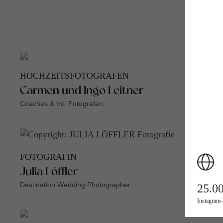
HOCHZEITSFOTOGRAFEN
Carmen und Ingo Leitner
Coaches & Int. Fotografen
FOTOGRAFIN
Julia Löffler
Destination Wedding Photographer
25.0
Instagram