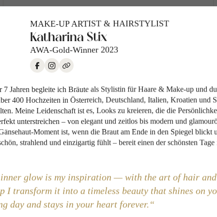
MAKE-UP ARTIST & HAIRSTYLIST
Katharina Stix
AWA-Gold-Winner 2023
Floristik
r 7 Jahren begleite ich Bräute als Stylistin für Haare & Make-up und du
über 400 Hochzeiten in Österreich, Deutschland, Italien, Kroatien und 
lten. Meine Leidenschaft ist es, Looks zu kreieren, die die Persönlichkei
rfekt unterstreichen – von elegant und zeitlos bis modern und glamour
MEISTERFLORISTIN & GÄRTNERIN
 Gänsehaut-Moment ist, wenn die Braut am Ende in den Spiegel blickt 
Cornelia Hiermann
hön, strahlend und einzigartig fühlt – bereit einen der schönsten Tage 
Fachjurorin & Ausschussmitglied der Floristeninnung NÖ
inner glow is my inspiration — with the art of hair and
 I transform it into a timeless beauty that shines on y
g day and stays in your heart forever.