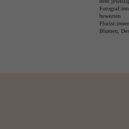
dem jeweili
Fotograf:in
bewerte
Florist:inne
Blumen, Des