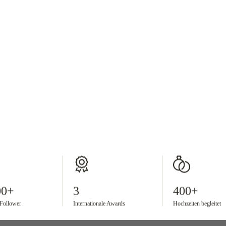
Fotografie
HOCHZEITS- UND VIDEOFOTOGRAFEN
Anne und Riccardo
Gründer Kreativ-Wedding
WEDDING PHOTOGRAPHER
Yana Korn
International Wedding Photographer
00+
3
400+
-Follower
Internationale Awards
Hochzeiten begleitet