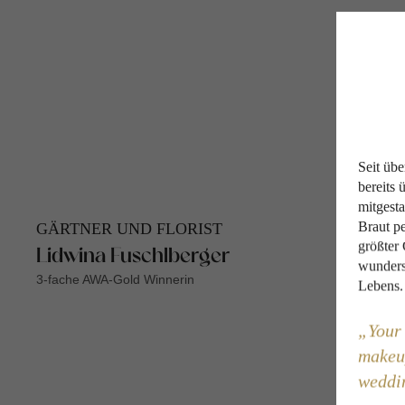
Seit übe
bereits 
mitgesta
Braut pe
GÄRTNER UND FLORIST
größter
Lidwina Fuschlberger
wundersc
3-fache AWA-Gold Winnerin
Lebens.
Your 
makeup
weddin