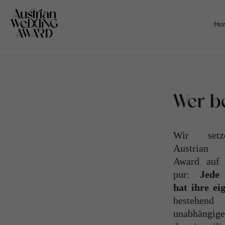
Ho
Wer b
Wir set
Austrian
Award auf 
pur:
Jede
hat ihre e
bestehend
unabhängige