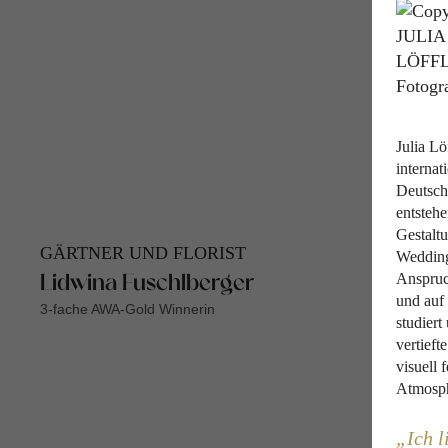
Julia Lö
internat
Deutschl
entsteh
Gestalt
GÄRTNER UND FLORIST
Wedding 
Anspruc
Lidwina Fuschlberger
und auf
3-fache AWA-Gold Winnerin
studiert
vertief
visuell 
Atmosphä
Ich l