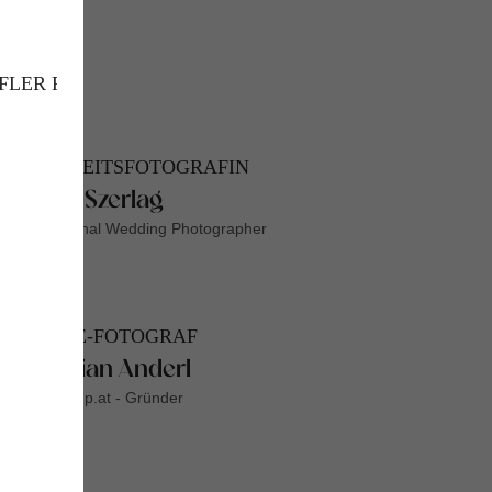
HOCHZEITSFOTOGRAFIN
Agata Szerlag
International Wedding Photographer
PEOPLE-FOTOGRAF
Christian Anderl
Shootcamp.at - Gründer