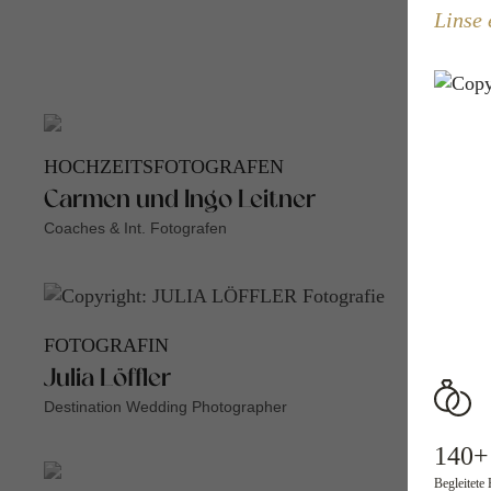
Linse 
HOCHZEITSFOTOGRAFEN
Carmen und Ingo Leitner
Coaches & Int. Fotografen
FOTOGRAFIN
Julia Löffler
Destination Wedding Photographer
140+
Begleitete