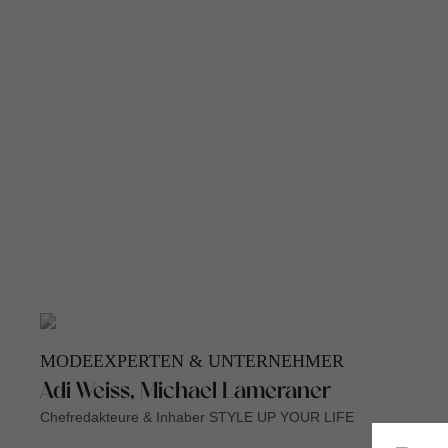
MODEEXPERTEN & UNTERNEHMER
Adi Weiss, Michael Lameraner
Chefredakteure & Inhaber STYLE UP YOUR LIFE