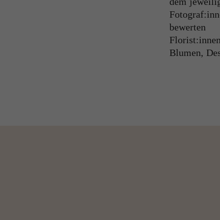
dem jeweili
Fotograf:in
bewerte
Florist:inne
Blumen, Des