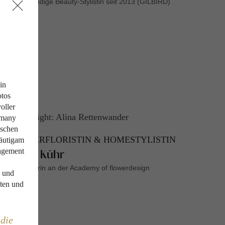
Selbstständige Beauty-Stylistin seit 2013 (GILBIRD)
in
otos
oller
rmany
ischen
MEISTERFLORISTIN & HOMESTYLISTIN
räutigam
nagement
Evelyn Kühr
Ausbildnerin an der Academy of flowerdesign
n und
ften und
 die