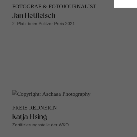
FOTOGRAF & FOTOJOURNALIST
Jan Hetfleisch
2. Platz beim Pulitzer Preis 2021
FREIE REDNERIN
Katja Elsing
Zertifizierungsstelle der WKO