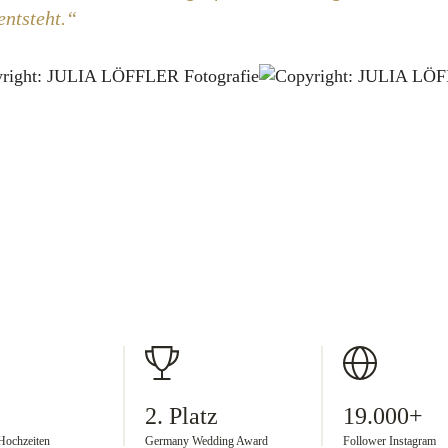
Fotografie
entsteht.
HOCHZEITS- UND VIDEOFOTOGRAFEN
Anne und Riccardo
Gründer Kreativ-Wedding
WEDDING PHOTOGRAPHER
Yana Korn
International Wedding Photographer
2. Platz
19.000+
 Hochzeiten
Germany Wedding Award
Follower Instagram