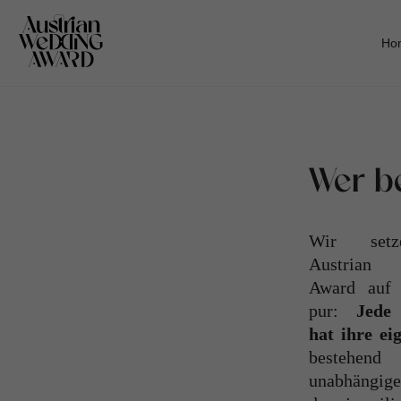
Ho
Wer b
Wir set
Austrian
Award auf 
pur:
Jede
hat ihre e
bestehend
unabhängige