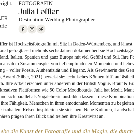
FOTOGRAFIN
Julia Löffler
Destination Wedding Photographer
Floristik
ffler ist Hochzeitsfotografin mit Sitz in Baden-Württemberg und längst
ional gefragt: seit mehr als sechs Jahren dokumentiert sie Hochzeitstage 
and, Italien, Spanien und ganz Europa mit viel Gefühl und Stil. Ihre F
en aus dem Zusammenspiel von tief empfundenen Momenten und liebev
ung – voller Poesie, Authentizität und Eleganz. Als Gewinnerin des Ge
MEISTERFLORISTIN & GÄRTNERIN
Award (Silber, 2021) beweist sie: technisches Können trifft auf ästhet
h. Ihre Arbeit erschien unter anderem in der British Vogue, Braut & B
Cornelia Hiermann
 kreativen Plattformen wie 50 Color Moodboards. Julia hat Media Ma
Fachjurorin & Ausschussmitglied der Floristeninnung NÖ
 und sich parallel als Yogalehrerin ausbilden lassen – diese Kombination
te ihre Fähigkeit, Menschen in ihren emotionalen Momenten zu begleite
festzuhalten. Reisen inspirierten sie stets neu: Neue Kulturen, Landscha
ren prägen ihren Blick und treiben ihre Kreativität an.
iebe die Kunst der Fotografie und die Magie, die durch