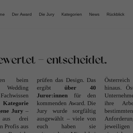
me
Der
Award
Die
Jury
Kategorien
News
Rückblick
ewertet - entscheidet.
zen beim
prüfen das Design. Das
Österreich
 Wedding
ergibt
über 40
hinaus. Öst
Fachwissen
Juror:innen
für den
Unternehmen können
 Kategorie
kommenden Award. Die
ihre Arbeiten unter
igene Jury
–
Jury wurde sorgfältig
bestimmten
 aus drei
ausgewählt – viele von
Anforderungen in der
n Profis aus
euch haben sie
jeweiligen Kategorie