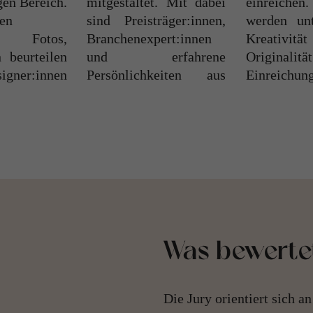
gen Bereich.
mitgestaltet. Mit dabei
einreichen. Bewertet
nen
sind Preisträger:innen,
werden unter anderem
n Fotos,
Branchenexpert:innen
Kreativität und
n beurteilen
und erfahrene
Originalität der
igner:innen
Persönlichkeiten aus
Einreichun
Was bewerte
Die Jury orientiert sich a