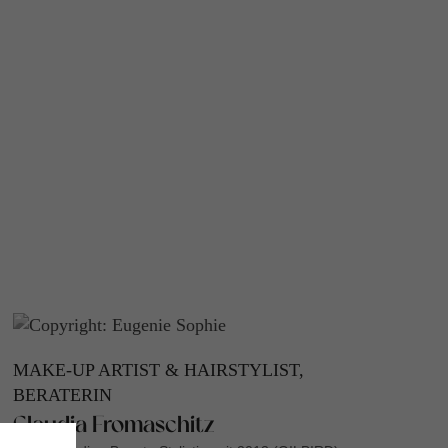
MAKE-UP ARTIST & HAIRSTYLIST,
BERATERIN
Claudia Fromaschitz