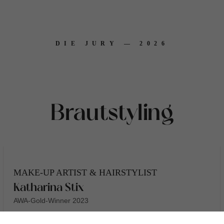
DIE JURY — 2026
Brautstyling
MAKE-UP ARTIST & HAIRSTYLIST
Katharina Stix
AWA-Gold-Winner 2023