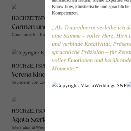
authentischen Reden. Meine Expertise vere
Know-how, künstlerische und sprachliche
Kompetenzen.
HOCHZEITSFOTOGRAFEN
Als Traurednerin verleihe ich d
Carmen und Ingo Leitner
Coaches & Int. Fotografen
eine Stimme – voller Herz, Hirn
und verbinde Kreativität, Präsen
sprachliche Präzision – für Zer
voller Emotionen und berührend
HOCHZEITSPLANERIN
Momente.
Verena Kindermann
Gründerin von Exclusive Weddings Austria
HOCHZEITSFOTOGRAFIN
Agata Szerlag
International Wedding Photographer