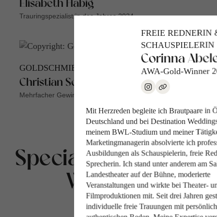
Elisabeth Habig
Trauringspezialist:in des Jahres 2024
FREIE REDNERIN 
SCHAUSPIELERIN
Corinna Abel
GOLDSCHMIEDE-MEISTER
AWA-Gold-Winner 2
Christian Sommer
Mehrfacher Gewinner des AWA
Mit Herzreden begleite ich Brautpaare in Ö
Deutschland und bei Destination Wedding
meinem BWL-Studium und meiner Tätigkei
Marketingmanagerin absolvierte ich profes
Ausbildungen als Schauspielerin, freie Re
Special: Elopement
Sprecherin. Ich stand unter anderem am Sa
Landestheater auf der Bühne, moderierte
Wedding
Veranstaltungen und wirkte bei Theater- u
Filmproduktionen mit. Seit drei Jahren gest
individuelle freie Trauungen mit persönlic